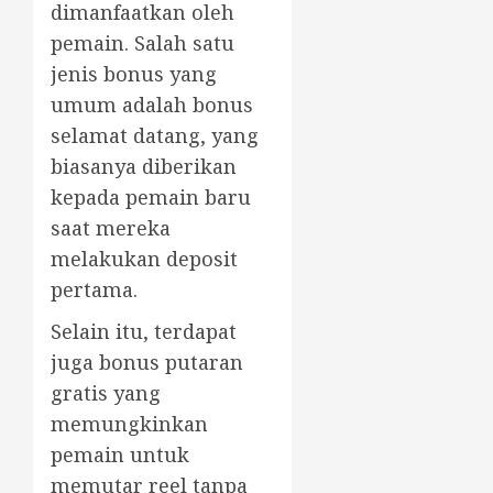
dimanfaatkan oleh
pemain. Salah satu
jenis bonus yang
umum adalah bonus
selamat datang, yang
biasanya diberikan
kepada pemain baru
saat mereka
melakukan deposit
pertama.
Selain itu, terdapat
juga bonus putaran
gratis yang
memungkinkan
pemain untuk
memutar reel tanpa