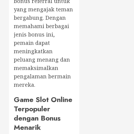
bonus referral untuk
yang mengajak teman
bergabung. Dengan
memahami berbagai
jenis bonus ini,
pemain dapat
meningkatkan
peluang menang dan
memaksimalkan
pengalaman bermain
mereka.
Game Slot Online
Terpopuler
dengan Bonus
Menarik