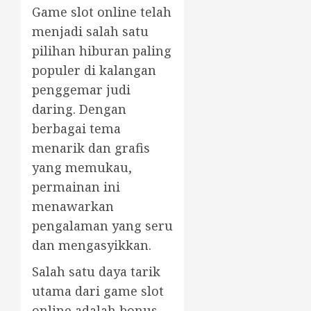
Game slot online telah
menjadi salah satu
pilihan hiburan paling
populer di kalangan
penggemar judi
daring. Dengan
berbagai tema
menarik dan grafis
yang memukau,
permainan ini
menawarkan
pengalaman yang seru
dan mengasyikkan.
Salah satu daya tarik
utama dari game slot
online adalah bonus