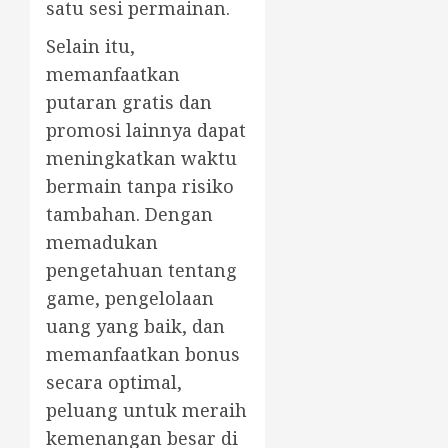
satu sesi permainan.
Selain itu,
memanfaatkan
putaran gratis dan
promosi lainnya dapat
meningkatkan waktu
bermain tanpa risiko
tambahan. Dengan
memadukan
pengetahuan tentang
game, pengelolaan
uang yang baik, dan
memanfaatkan bonus
secara optimal,
peluang untuk meraih
kemenangan besar di