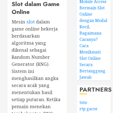
Mobile Access
Slot dalam Game
Bermain Slot
Online
Online
dengan Modal
Mesin
slot
dalam
Kecil,
game online bekerja
Bagaimana
berdasarkan
Caranya?
algoritma yang
Cara
dikenal sebagai
Menikmati
Random Number
Slot Online
Generator (RNG).
Secara
Sistem ini
Bertanggung
Jawab
menghasilkan angka
secara acak yang
PARTNERS
menentukan hasil
setiap putaran. Ketika
toto
pemain menekan
rtp gacor