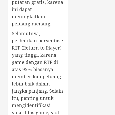
putaran gratis, karena
ini dapat
meningkatkan
peluang menang.
Selanjutnya,
perhatikan persentase
RTP (Return to Player)
yang tinggi, karena
game dengan RTP di
atas 95% biasanya
memberikan peluang
lebih baik dalam
jangka panjang. Selain
itu, penting untuk
mengidentifikasi
volatilitas game; slot