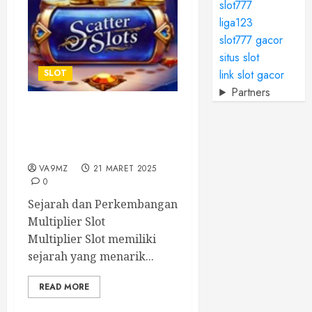
slot777
liga123
slot777 gacor
situs slot
SLOT
link slot gacor
Partners
Apa Itu Multiplier dalam
Slot Online dan Cara
Kerjanya?
VA9MZ
21 MARET 2025
0
Sejarah dan Perkembangan
Multiplier Slot
Multiplier Slot memiliki
sejarah yang menarik...
READ MORE