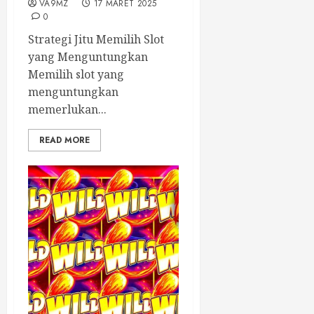
VA9MZ
17 MARET 2025
0
Strategi Jitu Memilih Slot
yang Menguntungkan
Memilih slot yang
menguntungkan
memerlukan...
READ MORE