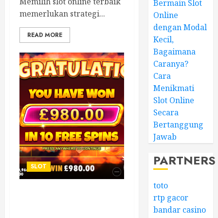
Memilih slot online terbaik
Bermain Slot
memerlukan strategi...
Online
dengan Modal
READ MORE
Kecil,
Bagaimana
Caranya?
Cara
Menikmati
Slot Online
Secara
Bertanggung
Jawab
PARTNERS
SLOT
toto
rtp gacor
Slot Online dengan Fitur
Pick-and-Click Bonus
bandar casino