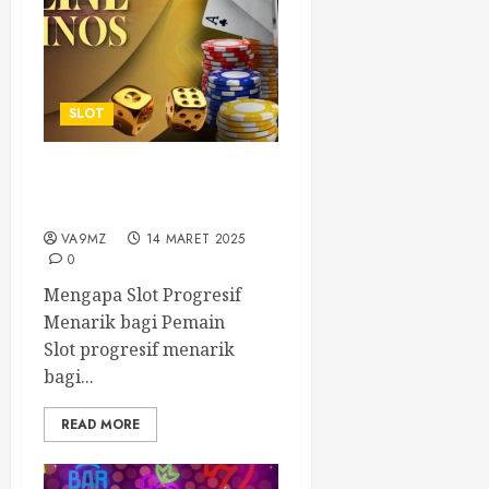
SLOT
Slot Progresif: Kapan Harus
Bertaruh Besar?
VA9MZ
14 MARET 2025
0
Mengapa Slot Progresif
Menarik bagi Pemain
Slot progresif menarik
bagi...
READ MORE