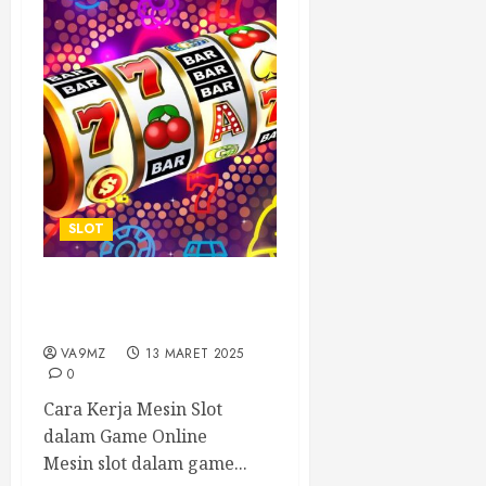
SLOT
Game Slot Online yang
Menawarkan Bonus Besar
VA9MZ
13 MARET 2025
0
Cara Kerja Mesin Slot
dalam Game Online
Mesin slot dalam game...