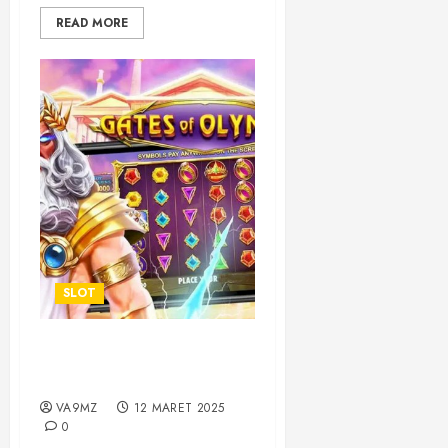
READ MORE
SLOT
Tips Aman Bermain Slot
Online di Situs Terpercaya
VA9MZ
12 MARET 2025
0