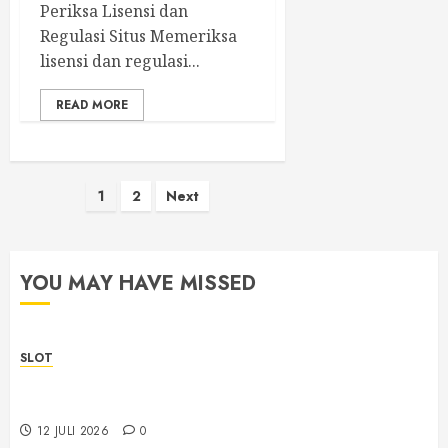
Periksa Lisensi dan
Regulasi Situs Memeriksa
lisensi dan regulasi...
READ MORE
Paginasi
1
2
Next
pos
YOU MAY HAVE MISSED
SLOT
Slot Maxwin Gacor dengan Akses Mudah dan
Performa Stabil
12 JULI 2026
0