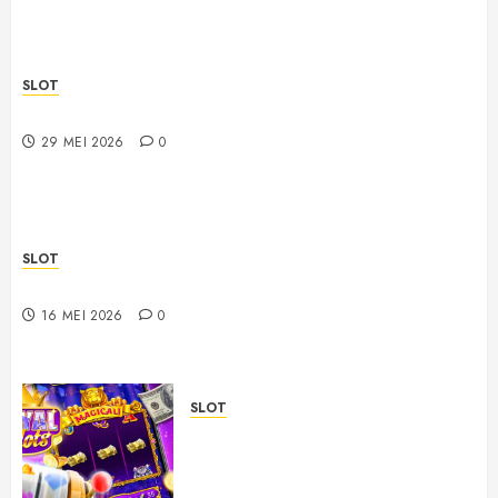
SLOT
Best Online Mahjong Sites with Fast Navigation
29 MEI 2026
0
SLOT
Trusted Slot Sites with Comfortable Mobile Access
16 MEI 2026
0
SLOT
Bermain Slot Online dengan
Modal Kecil, Bagaimana
Caranya?